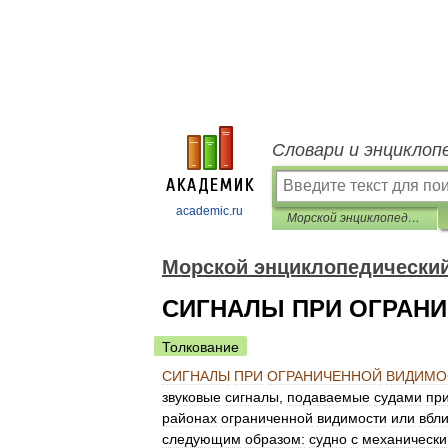
Словари и энциклоп
academic.ru
Морской энциклопедический справочник
Морской энциклопедически
СИГНАЛЫ ПРИ ОГРАН
Толкование
СИГНАЛЫ
ПРИ
ОГРАНИЧЕННОЙ
ВИДИМО
звуковые
сигналы
,
подаваемые
судами
пр
районах
ограниченной
видимости
или
вбл
следующим
образом:
судно
с
механическ