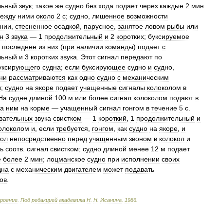
льный
звук
;
такое
же
судно
без
хода
подает
через
каждые
2
мин
ежду
ними
около
2
с
;
судно
,
лишенное
возможности
нии
,
стесненное
осадкой
,
парусное
,
занятое
ловом
рыбы
или
н
3
звука
—
1
продолжительный
и
2
коротких
;
буксируемое
последнее
из
них
(
при
наличии
команды
)
подает
с
льный
и
3
коротких
звука
.
Этот
сигнал
передают
по
уксирующего
судна
;
если
буксирующее
судно
и
судно
,
ни
рассматриваются
как
одно
судно
с
механическим
ы
;
судно
на
якоре
подает
учащенные
сигналы
колоколом
в
На
судне
длиной
100
м
или
более
сигнал
колоколом
подают
в
за
ним
на
корме
—
учащенный
сигнал
гонгом
в
течение
5
с
.
вательных
звука
свистком
—
1
короткий
,
1
продолжительный
и
олоколом
и
,
если
требуется
,
гонгом
,
как
судно
на
якоре
,
и
кол
непосредственно
перед
учащенным
звоном
в
колокол
и
ь
соотв
.
сигнал
свистком
;
судно
длиной
менее
12
м
подает
е
более
2
мин
;
лоцманское
судно
при
исполнении
своих
дна
с
механическим
двигателем
может
подавать
ков
.
роение
.
Под
редакцией
академика
Н
.
Н
.
Исанина
.
1986
.