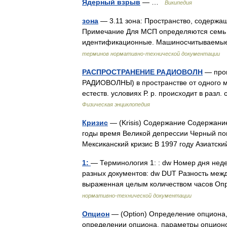
Ядерный взрыв
— …
Википедия
зона
— 3.11 зона: Пространство, содержа
Примечание Для МСП определяются семь з
идентификационные. Машиносчитываемые
терминов нормативно-технической документации
РАСПРОСТРАНЕНИЕ РАДИОВОЛН
— проц
РАДИОВОЛНЫ) в пространстве от одного мес
естеств. условиях Р. р. происходит в раз
Физическая энциклопедия
Кризис
— (Krisis) Содержание Содержани
годы время Великой депрессии Черный пон
Мексиканский кризис В 1997 году Азиатск
1:
— Терминология 1: : dw Номер дня неде
разных документов: dw DUT Разность меж
выраженная целым количеством часов О
нормативно-технической документации
Опцион
— (Оption) Определение опциона
определении опциона, параметры опцион