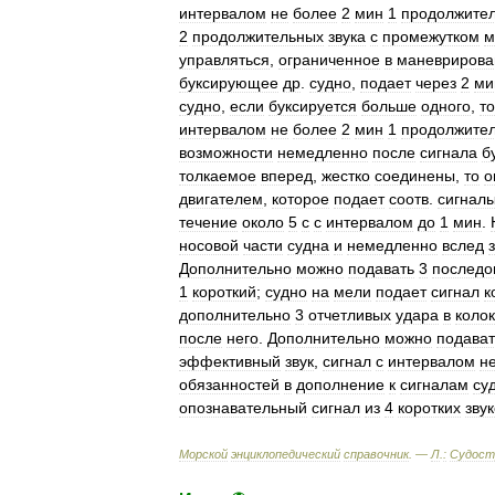
интервалом
не
более
2
мин
1
продолжите
2
продолжительных
звука
с
промежутком
м
управляться
,
ограниченное
в
маневрирова
буксирующее
др
.
судно
,
подает
через
2
ми
судно
,
если
буксируется
больше
одного
,
то
интервалом
не
более
2
мин
1
продолжите
возможности
немедленно
после
сигнала
б
толкаемое
вперед
,
жестко
соединены
,
то
о
двигателем
,
которое
подает
соотв
.
сигнал
течение
около
5
с
с
интервалом
до
1
мин
.
носовой
части
судна
и
немедленно
вслед
Дополнительно
можно
подавать
3
последо
1
короткий
;
судно
на
мели
подает
сигнал
к
дополнительно
3
отчетливых
удара
в
коло
после
него
.
Дополнительно
можно
подават
эффективный
звук
,
сигнал
с
интервалом
н
обязанностей
в
дополнение
к
сигналам
су
опознавательный
сигнал
из
4
коротких
зву
Морской
энциклопедический
справочник
. —
Л
.
:
Судост