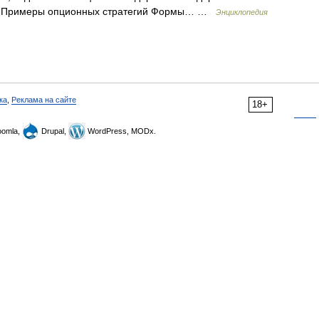
и? Примеры опционных стратегий Формы… …
Энциклопедия
ка
,
Реклама на сайте
18+
omla,
Drupal,
WordPress, MODx.