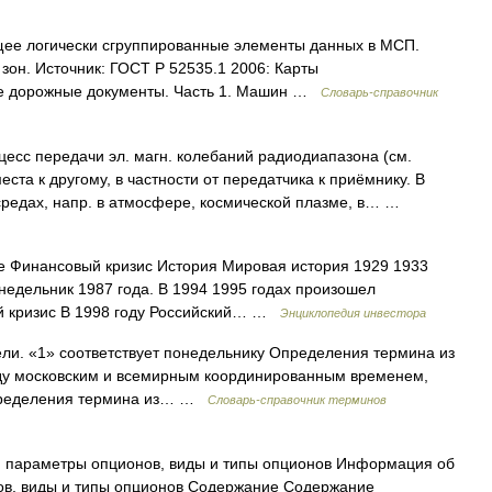
щее логически сгруппированные элементы данных в МСП.
он. Источник: ГОСТ Р 52535.1 2006: Карты
 дорожные документы. Часть 1. Машин …
Словарь-справочник
есс передачи эл. магн. колебаний радиодиапазона (см.
та к другому, в частности от передатчика к приёмнику. В
л. средах, напр. в атмосфере, космической плазме, в… …
е Финансовый кризис История Мировая история 1929 1933
едельник 1987 года. В 1994 1995 годах произошел
ий кризис В 1998 году Российский… …
Энциклопедия инвестора
ли. «1» соответствует понедельнику Определения термина из
ду московским и всемирным координированным временем,
пределения термина из… …
Словарь-справочник терминов
, параметры опционов, виды и типы опционов Информация об
ов, виды и типы опционов Содержание Содержание