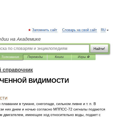
Запомнить сайт
Словарь на свой сайт
RU
едии на Академике
Найти!
Толкования
Переводы
Книги
Игры ⚽
й справочник
ИЧЕННОЙ ВИДИМОСТИ
СТИ
и
плавании
в
тумане
,
снегопаде
,
сильном
ливне
и
т
.
п
.
В
изи
них
днем
и
ночью
согласно
МППСС
-
72
сигналы
подаются
им
двигателем
,
имеющее
ход
относительно
воды
,
подает
с